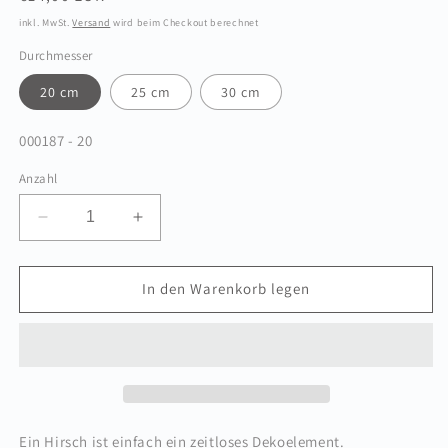
Preis
inkl. MwSt.
Versand
wird beim Checkout berechnet
Durchmesser
20 cm
25 cm
30 cm
SKU:
000187 - 20
Anzahl
Verringere
Erhöhe
die
die
Menge
Menge
für
für
In den Warenkorb legen
Ring
Ring
Hirsch
Hirsch
Holz
Holz
Ein Hirsch ist einfach ein zeitloses Dekoelement.