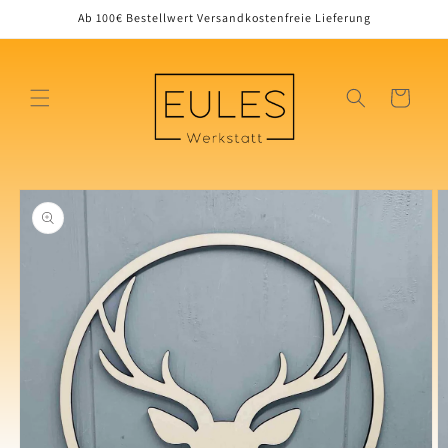
Direkt
Ab 100€ Bestellwert Versandkostenfreie Lieferung
zum
Inhalt
Warenkorb
oduktinformationen
ringen