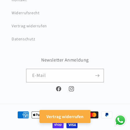
I
n
Widerrufsrecht
h
a
Vertrag widerrufen
l
Datenschutz
t
Newsletter Anmeldung
E-Mail
Facebook
Instagram
Zahlungsmethoden
Vertrag widerrufen