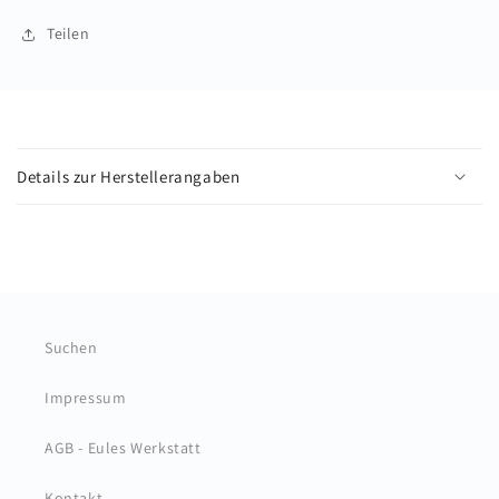
Teilen
E
i
Details zur Herstellerangaben
n
k
l
a
p
p
Suchen
b
a
Impressum
r
e
AGB - Eules Werkstatt
r
Kontakt