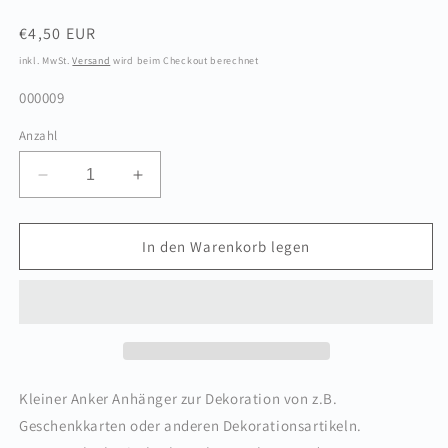
Normaler
€4,50 EUR
Preis
inkl. MwSt.
Versand
wird beim Checkout berechnet
SKU:
000009
Anzahl
Verringere
Erhöhe
die
die
Menge
Menge
für
für
In den Warenkorb legen
Anker
Anker
Holzanhänger
Holzanhänger
3cm
3cm
mit
mit
Herz
Herz
.
.
10er
10er
Kleiner Anker Anhänger zur Dekoration von z.B.
Set
Set
Geschenkkarten oder anderen Dekorationsartikeln.