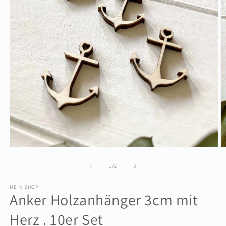
Medien
M
1
2
in
in
von
1
/
2
Modal
M
öffnen
ö
MEIN SHOP
Anker Holzanhänger 3cm mit
Herz . 10er Set