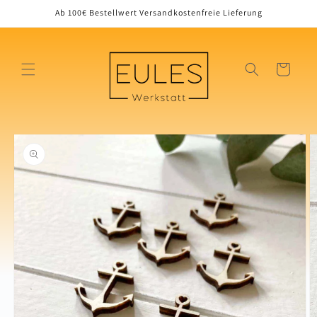
Direkt
Ab 100€ Bestellwert Versandkostenfreie Lieferung
zum
Inhalt
Warenkorb
oduktinformationen
ringen