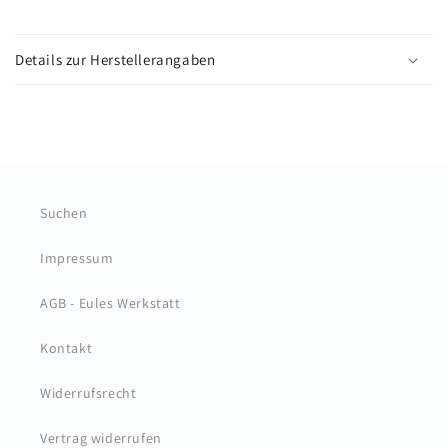
E
i
Details zur Herstellerangaben
n
k
l
a
p
p
Suchen
b
a
Impressum
r
e
AGB - Eules Werkstatt
r
Kontakt
I
n
Widerrufsrecht
h
a
Vertrag widerrufen